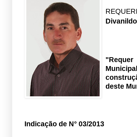
REQUER
Divanild
"Reque
Municipa
construç
deste Mun
Indicação de N° 03/2013